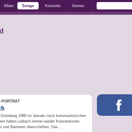
Alben
Songs
Konzerte
Genres
rd
E-PORTRÄT
ch
er Gründung 1980 im damals noch kommunistischen
ien haben Laibach immer wieder Konventionen
n und Barrieren überschritten. Das …