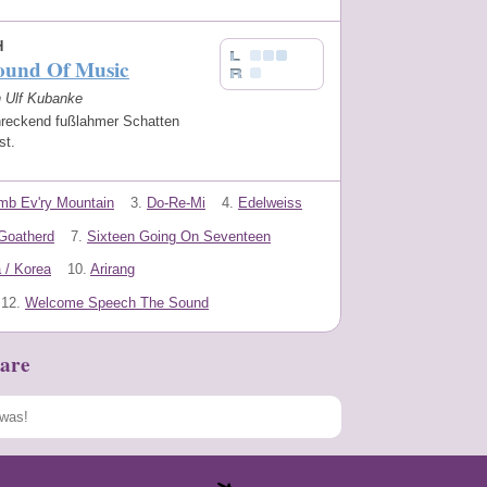
H
ound Of Music
n Ulf Kubanke
hreckend fußlahmer Schatten
bst.
imb Ev'ry Mountain
3.
Do-Re-Mi
4.
Edelweiss
Goatherd
7.
Sixteen Going On Seventeen
 / Korea
10.
Arirang
12.
Welcome Speech The Sound
are
Speichern