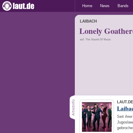
Home
News
Bands
LAIBACH
Lonely Goathe
auf: The Sound Of Music
LAUT.D
Laiba
Seit ihr
Jugoslaw
gebroche