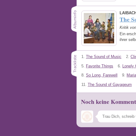
LAIBAC
The S
Kritik vo
Ein ersc
ihrer sel
1.
The Sound of Music
2.
Cl
5.
Favorite Things
6.
Lonely 
8.
So Long, Farewell
9.
Maria
11.
The Sound of Gayageum
Noch keine Komment