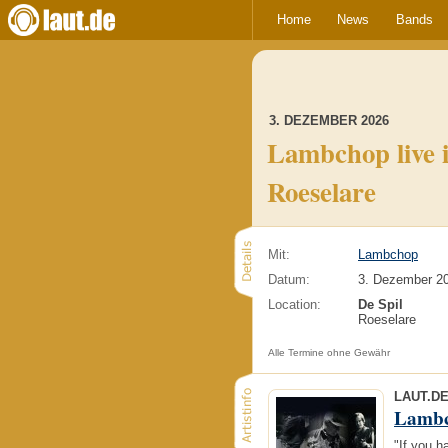
Home
News
Bands
3. DEZEMBER 2026
Lambchop live 
Roeselare
Mit:
Lambchop
Datum:
3. Dezember 2
Location:
De Spil
Roeselare
Alle Termine ohne Gewähr
LAUT.D
Lamb
"If you h