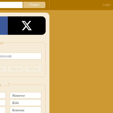
Login
he
km
100 km
250 km
in …?
Hannover
Köln
Konstanz