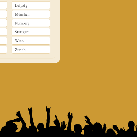
Leipzig
München
Nürnberg
Stuttgart
Wien
Zürich