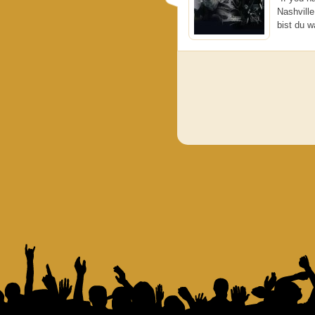
Nashville
bist du w