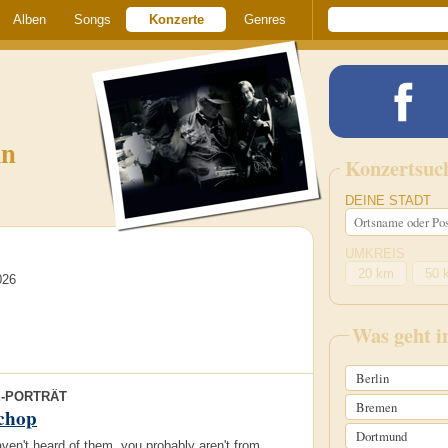
Alben
Songs
Konzerte
Genres
in
Konzertsuc
DEINE STADT
UMKREIS
20 km
50 
026
Was geht 
Berlin
E-PORTRÄT
Bremen
chop
Dortmund
aven't heard of them, you probably aren't from