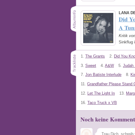
LANA D
Did Y
A Tun
Kritik vo
Sinkflug
1.
The Grants
2.
Did You Kno
3.
Sweet
4.
A&W
5.
Judah 
7.
Jon Batiste Interlude
8.
Ki
11.
Grandfather Please Stand 
12.
Let The Light In
13.
Marg
16.
Taco Truck x VB
Noch keine Komment