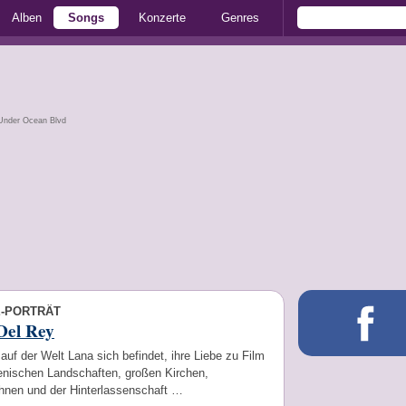
Alben
Songs
Konzerte
Genres
 Under Ocean Blvd
E-PORTRÄT
Del Rey
auf der Welt Lana sich befindet, ihre Liebe zu Film
lienischen Landschaften, großen Kirchen,
hnen und der Hinterlassenschaft …