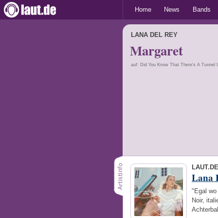
Home
News
Bands
LANA DEL REY
Margaret
auf: Did You Know That There's A Tunnel
LAUT.D
Lana 
"Egal wo 
Noir, ita
Achterba