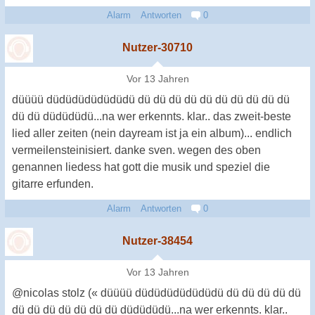
Alarm
Antworten
0
Nutzer-30710
Vor 13 Jahren
düüüü düdüdüdüdüdüdü dü dü dü dü dü dü dü dü dü dü
dü dü düdüdüdü...na wer erkennts. klar.. das zweit-beste
lied aller zeiten (nein dayream ist ja ein album)... endlich
vermeilensteinisiert. danke sven. wegen des oben
genannen liedess hat gott die musik und speziel die
gitarre erfunden.
Alarm
Antworten
0
Nutzer-38454
Vor 13 Jahren
@nicolas stolz (« düüüü düdüdüdüdüdüdü dü dü dü dü dü
dü dü dü dü dü dü dü düdüdüdü...na wer erkennts. klar..