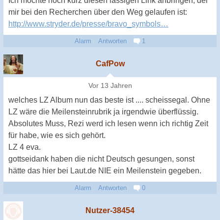
Ich möchte noch kurz diesen lässigen Link anbringen, der
mir bei den Recherchen über den Weg gelaufen ist:
http://www.stryder.de/presse/bravo_symbols…
Alarm
Antworten
1
CafPow
Vor 13 Jahren
welches LZ Album nun das beste ist .... scheissegal. Ohne
LZ wäre die Meilensteinrubrik ja irgendwie überflüssig.
Absolutes Muss, Rezi werd ich lesen wenn ich richtig Zeit
für habe, wie es sich gehört.
LZ 4 eva.
gottseidank haben die nicht Deutsch gesungen, sonst
hätte das hier bei Laut.de NIE ein Meilenstein gegeben.
Alarm
Antworten
0
Nutzer-38454