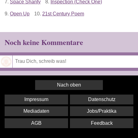
7.
Space Shanty
8.
Inspection (Check One)
9.
Open Up
10.
21st Century Poem
Noch keine Kommentare
Speichern
Nach oben
Impressum
Datenschutz
Mediadaten
Jobs/Praktika
AGB
Feedback