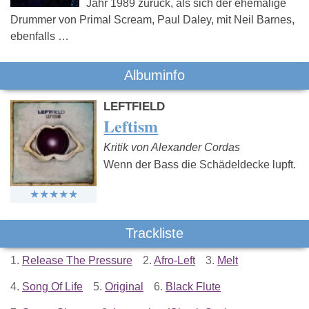
Jahr 1989 zurück, als sich der ehemalige
Drummer von Primal Scream, Paul Daley, mit Neil Barnes,
ebenfalls …
Albuminfo
LEFTFIELD
Leftism
Kritik von Alexander Cordas
Wenn der Bass die Schädeldecke lupft.
Trackliste
1.
Release The Pressure
2.
Afro-Left
3.
Melt
4.
Song Of Life
5.
Original
6.
Black Flute