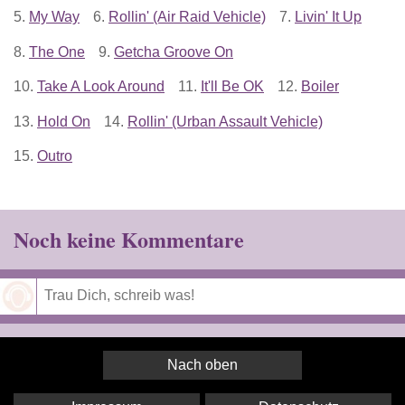
5.
My Way
6.
Rollin' (Air Raid Vehicle)
7.
Livin' It Up
8.
The One
9.
Getcha Groove On
10.
Take A Look Around
11.
It'll Be OK
12.
Boiler
13.
Hold On
14.
Rollin' (Urban Assault Vehicle)
15.
Outro
Noch keine Kommentare
Speichern
Nach oben