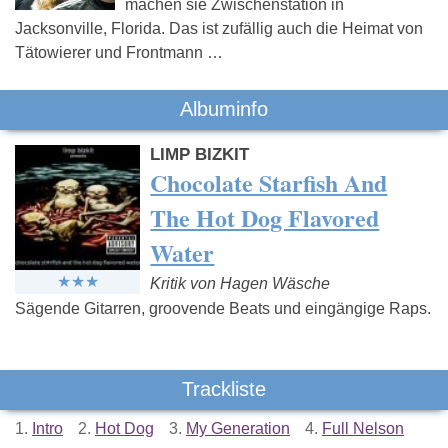
machen sie Zwischenstation in
Jacksonville, Florida. Das ist zufällig auch die Heimat von
Tätowierer und Frontmann …
Albuminfo
LIMP BIZKIT
Chocolate Starfish And
The Hot Dog Flavored
Water
Kritik von Hagen Wäsche
Sägende Gitarren, groovende Beats und eingängige Raps.
Trackliste
1.
Intro
2.
Hot Dog
3.
My Generation
4.
Full Nelson