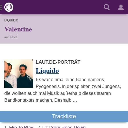
LIQUIDO
Valentine
auf: Float
LAUT.DE-PORTRÄT
Liquido
Es war einmal eine Band namens
Pyogenesis. In der spielten zwei Jungens,
die wollten auch mal Musik außerhalb dieses starren
Bandkontextes machen. Deshalb …
Trackliste
1.
Flip To Play
2.
Lay Your Head Down