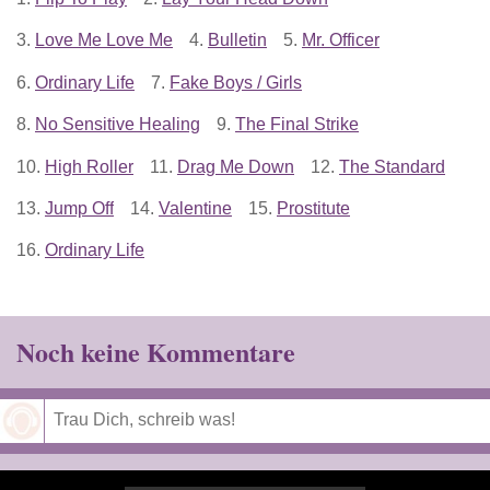
3.
Love Me Love Me
4.
Bulletin
5.
Mr. Officer
6.
Ordinary Life
7.
Fake Boys / Girls
8.
No Sensitive Healing
9.
The Final Strike
10.
High Roller
11.
Drag Me Down
12.
The Standard
13.
Jump Off
14.
Valentine
15.
Prostitute
16.
Ordinary Life
Noch keine Kommentare
Speichern