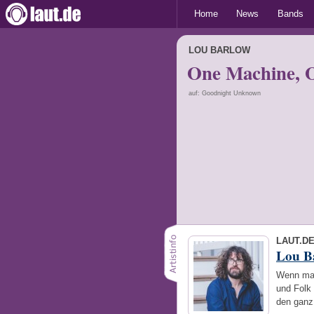
Home
News
Bands
LOU BARLOW
One Machine, O
auf: Goodnight Unknown
LAUT.D
Lou B
Wenn man
und Folk
den ganz