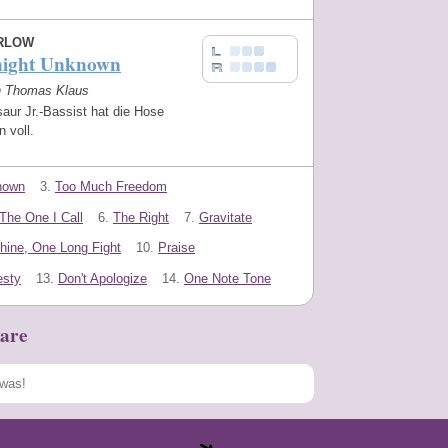
RLOW
ight Unknown
on Thomas Klaus
aur Jr.-Bassist hat die Hose
n voll.
nown
3.
Too Much Freedom
The One I Call
6.
The Right
7.
Gravitate
ine, One Long Fight
10.
Praise
sty
13.
Don't Apologize
14.
One Note Tone
are
Speichern