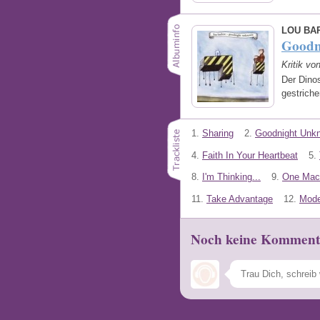
LOU BA
Goodn
Kritik v
Der Dinos
gestriche
1.
Sharing
2.
Goodnight Unk
4.
Faith In Your Heartbeat
5.
8.
I'm Thinking...
9.
One Mach
11.
Take Advantage
12.
Mode
Noch keine Komment