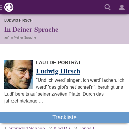
LUDWIG HIRSCH
In Deiner Sprache
auf: In Meiner Sprache
LAUT.DE-PORTRÄT
Ludwig Hirsch
"Und ich werd' singen, ich werd' lachen, ich
werd' 'das gibt's net' schrei'n", beruhigt uns
Ludl' bereits auf seiner zweiten Platte. Durch das
jahrzehntelange …
Trackliste
1.
Sternderl Schaun
2.
Ned Du
3.
Jonas I