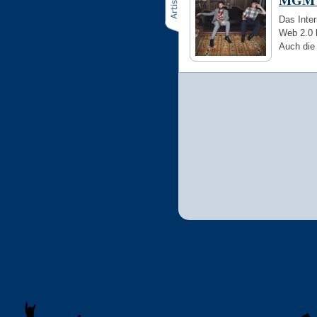
MGM
Das Inte
Web 2.0 
Auch die