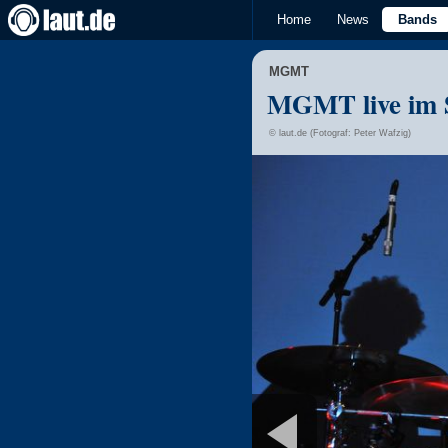
Home
News
Bands
MGMT
MGMT live im S
© laut.de (Fotograf: Peter Wafzig)