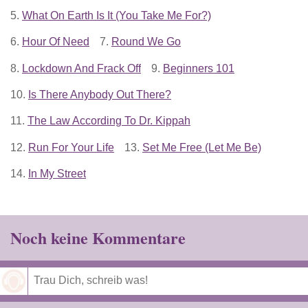
5.
What On Earth Is It (You Take Me For?)
6.
Hour Of Need
7.
Round We Go
8.
Lockdown And Frack Off
9.
Beginners 101
10.
Is There Anybody Out There?
11.
The Law According To Dr. Kippah
12.
Run For Your Life
13.
Set Me Free (Let Me Be)
14.
In My Street
Noch keine Kommentare
Speichern