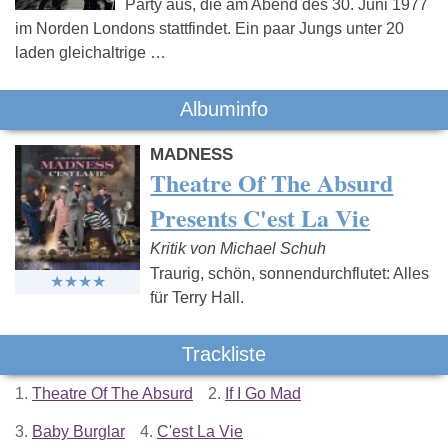
Party aus, die am Abend des 30. Juni 1977
im Norden Londons stattfindet. Ein paar Jungs unter 20
laden gleichaltrige …
Albuminfo
MADNESS
Theatre Of The Absurd
Presents C'est La Vie
Kritik von Michael Schuh
Traurig, schön, sonnendurchflutet: Alles
für Terry Hall.
Trackliste
1.
Theatre Of The Absurd
2.
If I Go Mad
3.
Baby Burglar
4.
C'est La Vie