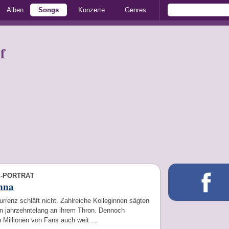
Alben
Songs
Konzerte
Genres
f
E-PORTRÄT
nna
rrenz schläft nicht. Zahlreiche Kolleginnen sägten
n jahrzehntelang an ihrem Thron. Dennoch
n Millionen von Fans auch weit …