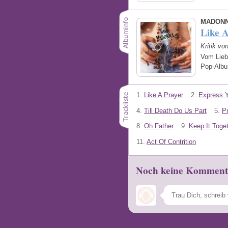
MADON
Like 
Kritik v
Vom Lieb
Pop-Albu
1.
Like A Prayer
2.
Express Y
4.
Till Death Do Us Part
5.
P
8.
Oh Father
9.
Keep It Toge
11.
Act Of Contrition
Noch keine Komment