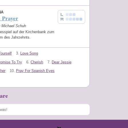
NA
A Prayer
on Michael Schuh
esspiel auf der Kirchenbank zum
m des Jahrzehnts.
ourself
3.
Love Song
romise To Try
6.
Cherish
7.
Dear Jessie
ther
10.
Pray For Spanish Eyes
are
Speichern