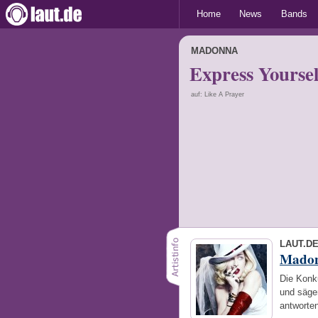
Home
News
Bands
MADONNA
Express Yoursel
auf: Like A Prayer
LAUT.D
Mado
Die Konku
und säge
antworte