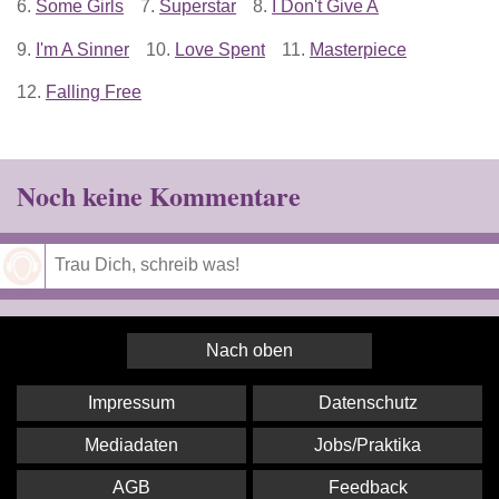
6.
Some Girls
7.
Superstar
8.
I Don't Give A
9.
I'm A Sinner
10.
Love Spent
11.
Masterpiece
12.
Falling Free
Noch keine Kommentare
Speichern
Nach oben
Impressum
Datenschutz
Mediadaten
Jobs/Praktika
AGB
Feedback