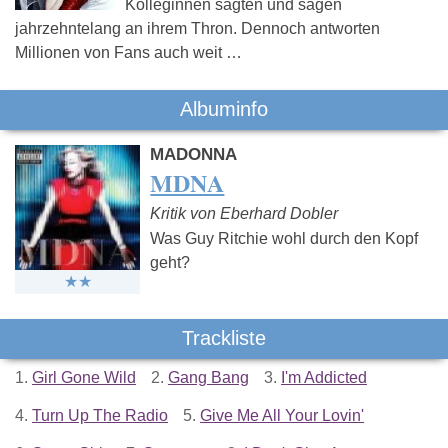
Kolleginnen sägten und sägen
jahrzehntelang an ihrem Thron. Dennoch antworten
Millionen von Fans auch weit …
Albuminfo
MADONNA
MDNA
Kritik von Eberhard Dobler
Was Guy Ritchie wohl durch den Kopf
geht?
Trackliste
1.
Girl Gone Wild
2.
Gang Bang
3.
I'm Addicted
4.
Turn Up The Radio
5.
Give Me All Your Lovin'