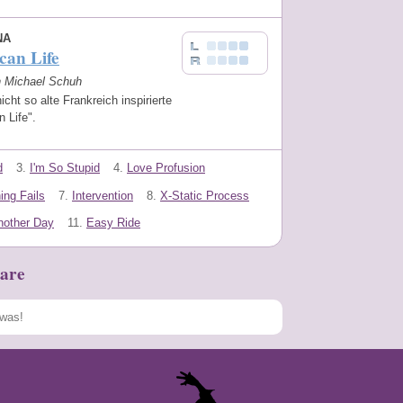
NA
can Life
on Michael Schuh
icht so alte Frankreich inspirierte
n Life".
d
3.
I'm So Stupid
4.
Love Profusion
ing Fails
7.
Intervention
8.
X-Static Process
nother Day
11.
Easy Ride
are
Speichern