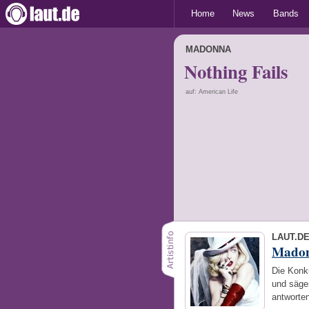
Home
News
Bands
MADONNA
Nothing Fails
auf: American Life
LAUT.D
Mado
Die Konku
und säge
antworte