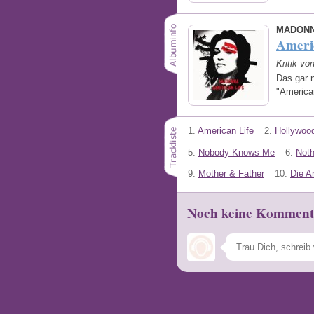
MADON
Ameri
Kritik v
Das gar n
"America
1.
American Life
2.
Hollywoo
5.
Nobody Knows Me
6.
Noth
9.
Mother & Father
10.
Die A
Noch keine Komment