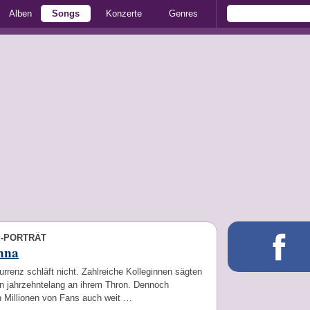
Alben
Songs
Konzerte
Genres
E-PORTRÄT
nna
rrenz schläft nicht. Zahlreiche Kolleginnen sägten
n jahrzehntelang an ihrem Thron. Dennoch
n Millionen von Fans auch weit …