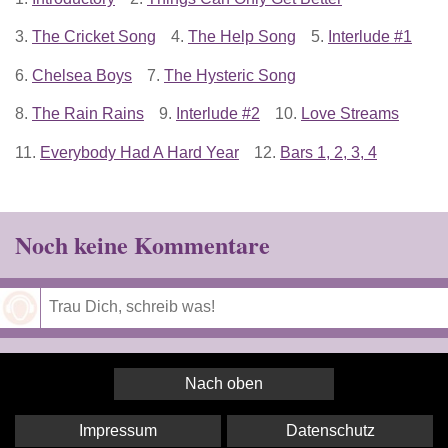
3.
The Cricket Song
4.
The Help Song
5.
Interlude #1
6.
Chelsea Boys
7.
The Hysteric Song
8.
The Rain Rains
9.
Interlude #2
10.
Love Streams
11.
Everybody Had A Hard Year
12.
Bars 1, 2, 3, 4
Noch keine Kommentare
Speichern
Nach oben
Impressum
Datenschutz