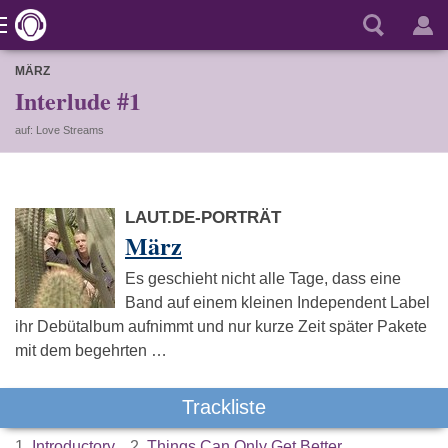
MÄRZ
Interlude #1
auf: Love Streams
LAUT.DE-PORTRÄT
März
Es geschieht nicht alle Tage, dass eine
Band auf einem kleinen Independent Label
ihr Debütalbum aufnimmt und nur kurze Zeit später Pakete
mit dem begehrten …
Trackliste
1.
Introductory
2.
Things Can Only Get Better