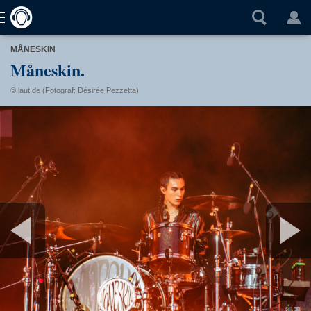
MÅNESKIN
Måneskin.
© laut.de (Fotograf: Désirée Pezzetta)