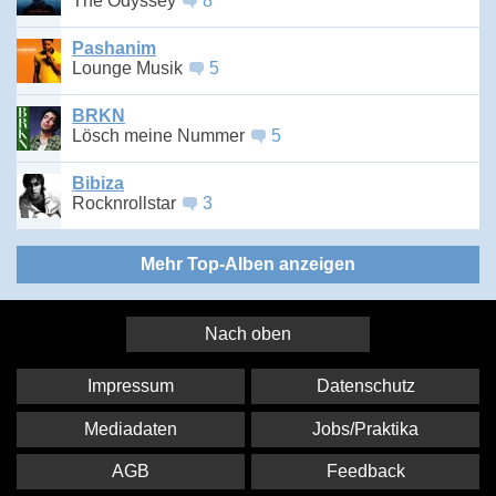
The Odyssey
8
Pashanim
Lounge Musik
5
BRKN
Lösch meine Nummer
5
Bibiza
Rocknrollstar
3
Mehr Top-Alben anzeigen
Nach oben
Impressum
Datenschutz
Mediadaten
Jobs/Praktika
AGB
Feedback