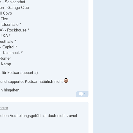
 - Schlachthof
en - Garage Club
Il Covo
 Flex
 Elserhalle *
(A) - Rockhouse *
- LKA *
esthalle *
 Capitol *
- Talschock *
 Römer
 - Kamp
 für kettcar support »):
ound supportet Kettcar natürlich nicht
h hingehen.
0
Alarm
Antworten
Jahren
chen Vorstellungsgefühl ist doch nicht zuviel