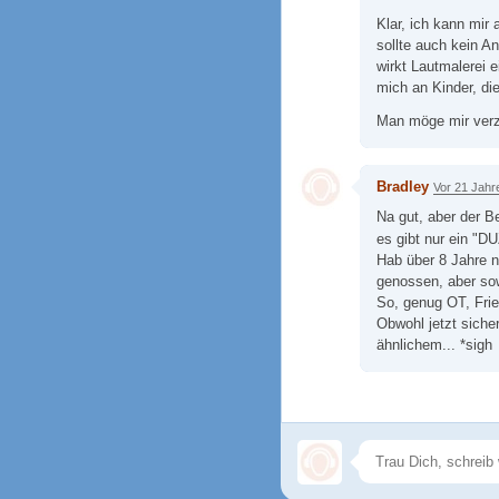
Klar, ich kann mir
sollte auch kein An
wirkt Lautmalerei 
mich an Kinder, di
Man möge mir ver
Bradley
Vor 21 Jahr
Na gut, aber der B
es gibt nur ein 
Hab über 8 Jahre n
genossen, aber sow
So, genug OT, Frie
Obwohl jetzt sich
ähnlichem... *sigh