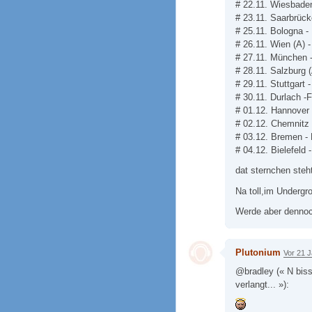
# 22.11. Wiesbaden
# 23.11. Saarbrück
# 25.11. Bologna - 
# 26.11. Wien (A) -
# 27.11. München -
# 28.11. Salzburg 
# 29.11. Stuttgart 
# 30.11. Durlach -F
# 01.12. Hannover -
# 02.12. Chemnitz 
# 03.12. Bremen -
# 04.12. Bielefeld
dat sternchen steht
Na toll,im Undergr
Werde aber dennoc
Plutonium
Vor 21 
@bradley (« N biss
verlangt... »):