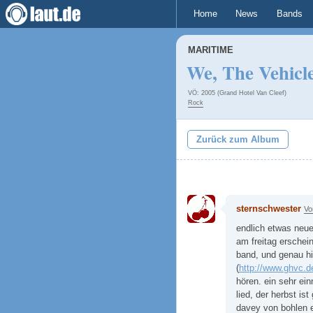
Home
News
Bands
MARITIME
We, The Vehicl
VÖ: 2005 (Grand Hotel Van Cleef)
Rock
Zurück zum Album
sternschwester
Vo
endlich etwas neu
am freitag erschei
band, und genau hi
(
http://www.ghvc.d
hören. ein sehr e
lied, der herbst is
davey von bohlen e