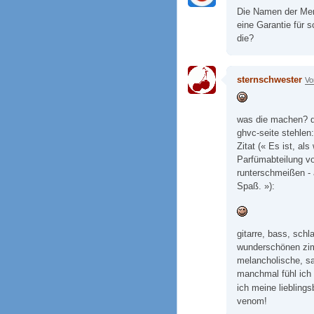
Die Namen der Memb
eine Garantie für
die?
sternschwester
Vo
was die machen? d
ghvc-seite stehlen:
Zitat (« Es ist, a
Parfümabteilung vo
runterschmeißen - a
Spaß. »):
gitarre, bass, sch
wunderschönen zim
melancholische, sa
manchmal fühl ich 
ich meine liebling
venom!