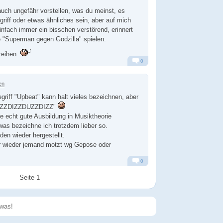
 auch ungefähr vorstellen, was du meinst, es
griff oder etwas ähnliches sein, aber auf mich
einfach immer ein bisschen verstörend, erinnert
e "Superman gegen Godzilla" spielen.
zeihen.
0
Alarm
Antworten
en
egriff "Upbeat" kann halt vieles bezeichnen, aber
"DUZZDIZZDUZZDIZZ"
e echt gute Ausbildung in Musiktheorie
as bezeichne ich trotzdem lieber so.
den wieder hergestellt.
er wieder jemand motzt wg Gepose oder
0
Alarm
Antworten
Seite 1