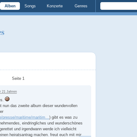
Alben
Songs
Konzerte
Genres
es
Seite 1
r 21 Jahren
es.
nt nun das zweite album dieser wundervollen
er
e/presse/maritime/maritim…
) gibt es was zu
innehmendes, eindringliches und wunderschönes
t gerettet und irgendwann werde ich vielleicht
inen heiratsantrag machen. freut euch mit mir.