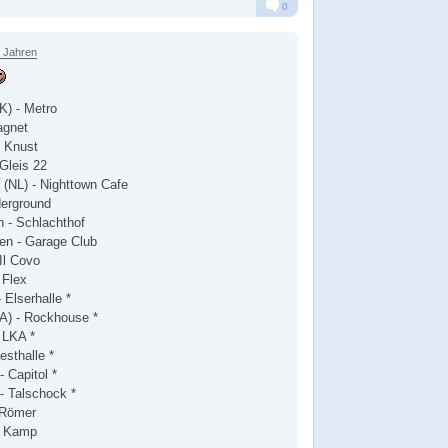
0
Alarm
Antworten
1 Jahren
K) - Metro
agnet
- Knust
 Gleis 22
 (NL) - Nighttown Cafe
derground
 - Schlachthof
en - Garage Club
Il Covo
 Flex
 Elserhalle *
(A) - Rockhouse *
- LKA *
esthalle *
 Capitol *
- Talschock *
 Römer
 - Kamp