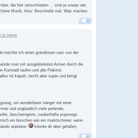
er, die hier reinschrieben ... sind ja sowas wie
 schöne Musik. Also: Beschreibt mal. Was machen
0
Alarm
Antworten
r 21 Jahren
a möchte ich einen grandiosen satz von der
ls würde man mit ausgebreiteten Armen durch die
n Karstadt laufen und alle Flakons
lles ist kaputt, riecht aber super und bringt
lagzeug, ein wunderbarer sänger mit einer
mer und unglaublich viele perlende,
nfte, beschwingtere, zauberhafte popsongs.
mich ein bisschen wie ein marktschreier, wenn
sbands anpreise.
könnte dir aber gefallen,
0