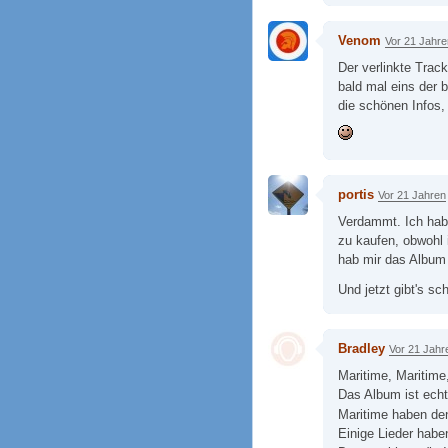
Venom
Vor 21 Jahre
Der verlinkte Track
bald mal eins der b
die schönen Infos
portis
Vor 21 Jahren
Verdammt. Ich habs
zu kaufen, obwohl 
hab mir das Album 
Und jetzt gibt's s
Bradley
Vor 21 Jahr
Maritime, Maritime
Das Album ist echt
Maritime haben 
Einige Lieder habe