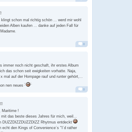
Alarm
Antworten
n
 klingt schon mal richtig schön ... werd mir wohl
eiden Alben kaufen ... danke auf jeden Fall für
, Madame.
0
Alarm
Antworten
 immer noch nicht geschaft, ihr erstes Album
ich das schon seit ewigkeiten vorhatte. Naja,
x mal auf der Hompage rauf und runter gehört,...
chon nen neues
0
Alarm
Antworten
en
, Maritime !
 mit das beste dieses Jahres für mich, weil...
den DUZZDIZZDUZZDIZZ Rhytmus entdeckt
n echt den Kings of Convenience´s "I´d rather