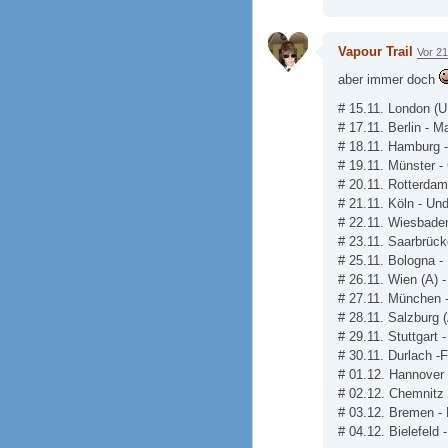
Vapour Trail
Vor 2
aber immer doch
# 15.11. London (U
# 17.11. Berlin - M
# 18.11. Hamburg 
# 19.11. Münster -
# 20.11. Rotterdam
# 21.11. Köln - Un
# 22.11. Wiesbaden
# 23.11. Saarbrück
# 25.11. Bologna - 
# 26.11. Wien (A) -
# 27.11. München -
# 28.11. Salzburg 
# 29.11. Stuttgart 
# 30.11. Durlach -F
# 01.12. Hannover -
# 02.12. Chemnitz 
# 03.12. Bremen -
# 04.12. Bielefeld