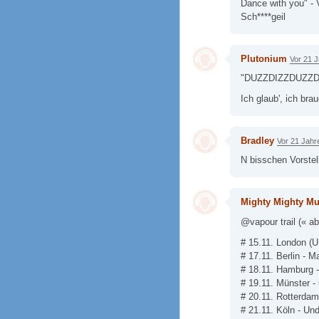
Dance with you" - 
Sch****geil
Plutonium
Vor 21 
"DUZZDIZZDUZZDI
Ich glaub', ich brau
Bradley
Vor 21 Jahr
N bisschen Vorstell
Mighty Mighty Mu
@vapour trail (« 
# 15.11. London (U
# 17.11. Berlin - M
# 18.11. Hamburg 
# 19.11. Münster -
# 20.11. Rotterdam
# 21.11. Köln - Un