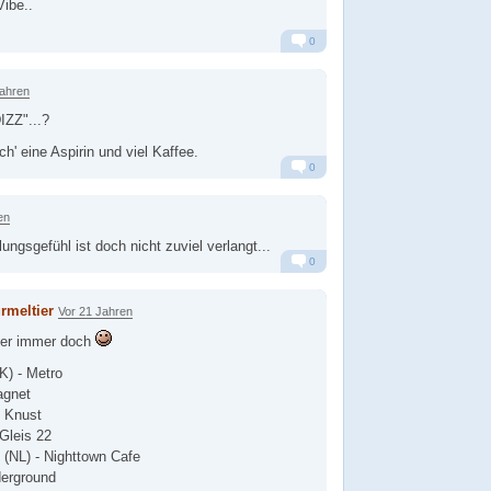
Vibe..
0
Alarm
Antworten
Jahren
ZZ"...?
ch' eine Aspirin und viel Kaffee.
0
Alarm
Antworten
en
ungsgefühl ist doch nicht zuviel verlangt...
0
Alarm
Antworten
rmeltier
Vor 21 Jahren
aber immer doch
K) - Metro
agnet
- Knust
 Gleis 22
 (NL) - Nighttown Cafe
derground