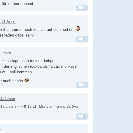
 für kettcar support
0
Alarm
Antworten
r 21 Jahren
 zeit ist immer noch verlass auf dich. schön.
iesbaden dabei sein!
0
Alarm
Antworten
1 Jahren
. zehn tage nach meiner dortigen
it der englischen rockbands "arctic monkeys".
will, soll kommen.
her auch schön
0
Alarm
Antworten
 21 Jahren
l da sein ---> # 19.11. Münster - Gleis 22 (wo
0
Alarm
Antworten
n