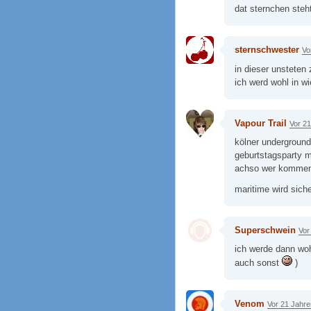
dat sternchen steht
sternschwester
Vo
in dieser unsteten
ich werd wohl in w
Vapour Trail
Vor 2
kölner underground
geburtstagsparty m
achso wer kommen 
maritime wird sic
Superschwein
Vor
ich werde dann woh
auch sonst
)
Venom
Vor 21 Jahre