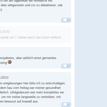
ich um am lagerfeuer bei mondlicht mit
über wittgenstein und cro zu debattieren. wär
):
0
Alarm
Antworten
4 Jahren
 wurde
vor 7 Jahren
durch den Autor entfernt.
erspätetes, aber wirklich ernst gemeintes
boing
0
Alarm
Antworten
 Jahren
n entgleisungen hier bitte ich zu entschuldigen.
 dem bau vom freitag war meiner gesundheit
rderlich. infolgedessen war mein komplettes we
, um mir meine langeweile zu vertreiben, mit
n bewusst auf krawall aus.
0