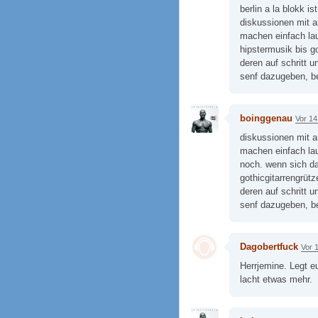
berlin a la blokk i
diskussionen mit a
machen einfach la
hipstermusik bis go
deren auf schritt un
senf dazugeben, b
boinggenau
Vor 14
diskussionen mit a
machen einfach lau
noch. wenn sich da
gothicgitarrengrütz
deren auf schritt un
senf dazugeben, b
Dagobertfuck
Vor 
Herrjemine. Legt eu
lacht etwas mehr.