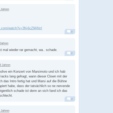
Alarm
Antworten
 Jahren
be.com/watch?v=3N-6cZ9ANzI
0
Alarm
Antworten
 Jahren
ekt mal wieder rar gemacht, wa.. schade.
0
Alarm
Antworten
3 Jahren
inslive ein Konzert von Marsimoto und ich hab
Tracks lang gefragt, wann dieser Clown mit der
h das Intro fertig hat und Marsi auf die Bühne
apiert habe, dass der tatsächlich so ne nervende
gentlich schade ist denn an sich fand ich das
schlecht.
3
Alarm
Antworten
2 Jahren