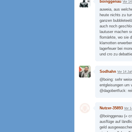
boinggenau
Vor 14
auweia, aus welch
heute nichts zu tu
ganzen bubbleteel
auch noch geschloß
lautuser machen so
flomärkte, wo sie
klamotten erwerben
lagerfeuer bei mon
und cro zu debatti
Sodhahn
Vor 14 Ja
@boing: sehr weise
entgleisungen um 
@dagobertfuck: re
Nutzer-35893
Vor 1
@boinggenau (« cr
ausflüge auf ländl
geld ausgewaschen