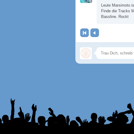
Leute Marsimoto is
Finde die Tracks M
Bassline. Rockt
Erste Seite
Zurück