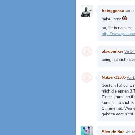
boinggenau
Vor 14
hehe, inno:
so, ihr banausen:
http://www.youtu
akademiker
Vor 14
boing hat sich dir
Nutzer-32385
Vor 1
Gestern lief bei E
mich die ersten 3 
Fiepsstimme endlic
kommt... bis ich k
Stimme hat. Was ei
gehörte echt nicht 
Sfen.de.Bua
Vor 1