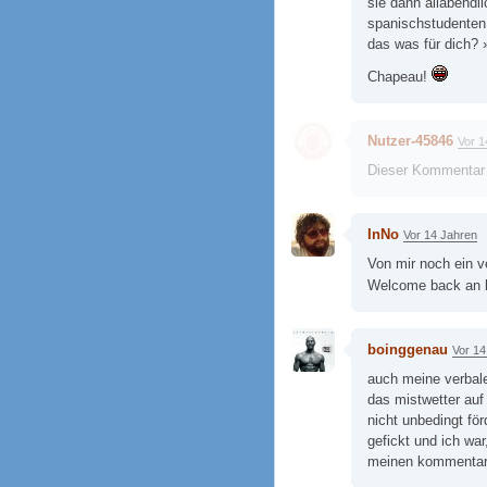
sie dann allabendl
spanischstudenten 
das was für dich? »
Chapeau!
Nutzer-45846
Vor 1
Dieser Kommentar
InNo
Vor 14 Jahren
Von mir noch ein v
Welcome back an 
boinggenau
Vor 14
auch meine verbale
das mistwetter auf
nicht unbedingt fö
gefickt und ich war
meinen kommentare