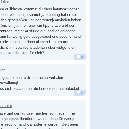
 Jahren
em gullideckel kommst du denn herangekrochen.
n oder wie. ach ja stimmt ja, sonntag haben die
äden geschloßen und der röhrenjeansläden haben
en. ein jammer. aber ein tipp: craze und der
nntags immer ausflüge auf ländlich gelegene
 dann für wenig geld ausgewaschene second hand
. die tragen sie dann allabendlich um am
dlicht mit spanischstudenten über wittgenstein
eren. wär das was für dich?
0
Alarm
Antworten
hren
 gesprochen. bitte für meine verbalen
verzeihung!
iss dich zusammen, du herrenloser hechtdackel
0
Alarm
Antworten
4 Jahren
aze und der lautuser machen sonntags immer
ich gelegene flomärkte, wo sie dann für wenig
e second hand klamotten erwerben. die tragen