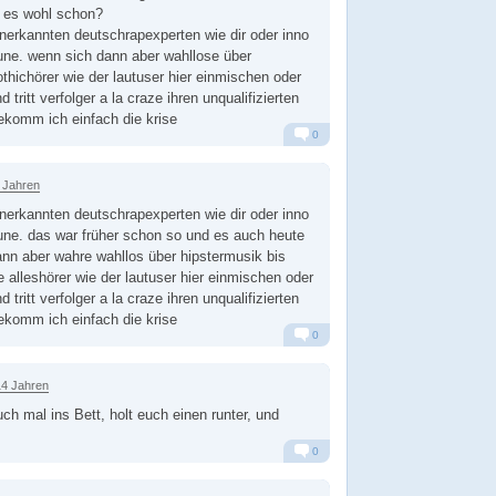
st es wohl schon?
nerkannten deutschrapexperten wie dir oder inno
une. wenn sich dann aber wahllose über
thichörer wie der lautuser hier einmischen oder
d tritt verfolger a la craze ihren unqualifizierten
ekomm ich einfach die krise
0
Alarm
Antworten
 Jahren
nerkannten deutschrapexperten wie dir oder inno
ne. das war früher schon so und es auch heute
nn aber wahre wahllos über hipstermusik bis
e alleshörer wie der lautuser hier einmischen oder
d tritt verfolger a la craze ihren unqualifizierten
ekomm ich einfach die krise
0
Alarm
Antworten
14 Jahren
ch mal ins Bett, holt euch einen runter, und
0
Alarm
Antworten