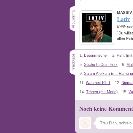
MASSIV
Lativ
Kritik vo
"Du wills
allen Ext
1.
Betonmischer
2.
Psht (mi
5.
Stiche In Dein Herz
6.
Mal
9.
Salam Aleikum (mit Ramo un
11.
Wahrheit Pt. 1
12.
Niemal
14.
Tränen (mit Marlo)
15.
Wa
Noch keine Komment