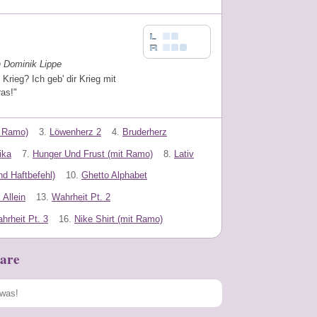
n Dominik Lippe
t Krieg? Ich geb' dir Krieg mit
ras!"
t Ramo)
3.
Löwenherz 2
4.
Bruderherz
ika
7.
Hunger Und Frust (mit Ramo)
8.
Lativ
d Haftbefehl)
10.
Ghetto Alphabet
 Allein
13.
Wahrheit Pt. 2
hrheit Pt. 3
16.
Nike Shirt (mit Ramo)
are
Speichern