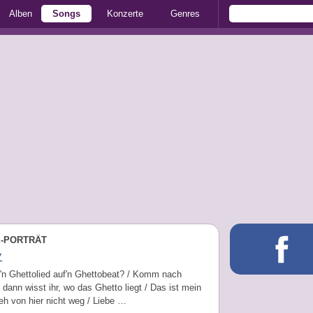
Alben
Songs
Konzerte
Genres
E-PORTRÄT
v
t 'n Ghettolied auf'n Ghettobeat? / Komm nach
dann wisst ihr, wo das Ghetto liegt / Das ist mein
eh von hier nicht weg / Liebe …