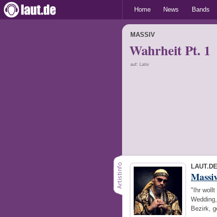
Home
News
Bands
MASSIV
Wahrheit Pt. 1
auf: Lativ
LAUT.D
Massi
"Ihr woll
Wedding, 
Bezirk, g