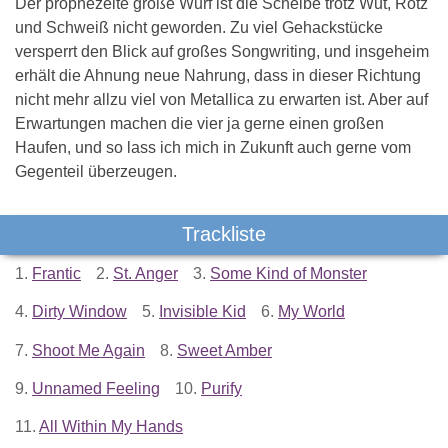
Der prophezeite große Wurf ist die Scheibe trotz Wut, Rotz
und Schweiß nicht geworden. Zu viel Gehackstücke
versperrt den Blick auf großes Songwriting, und insgeheim
erhält die Ahnung neue Nahrung, dass in dieser Richtung
nicht mehr allzu viel von Metallica zu erwarten ist. Aber auf
Erwartungen machen die vier ja gerne einen großen
Haufen, und so lass ich mich in Zukunft auch gerne vom
Gegenteil überzeugen.
Trackliste
1.
Frantic
2.
St. Anger
3.
Some Kind of Monster
4.
Dirty Window
5.
Invisible Kid
6.
My World
7.
Shoot Me Again
8.
Sweet Amber
9.
Unnamed Feeling
10.
Purify
11.
All Within My Hands