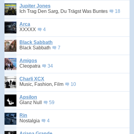
Jupiter Jones
Ich Trag Den Sarg, Du Trägst Was Buntes
18
Arca
XXXXX
4
Black Sabbath
Black Sabbath
7
Amigos
Cleopatra
34
Charli XCX
Music, Fashion, Film
10
Apsilon
Glanz Null
59
Rin
Nostalgia
4
Ariana Grande