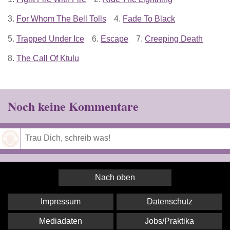
3.
For Whom The Bell Tolls
4.
Fade To Black
5.
Trapped Under Ice
6.
Escape
7.
Creeping Death
8.
The Call Of Ktulu
Noch keine Kommentare
Speichern
Nach oben
Impressum
Datenschutz
Mediadaten
Jobs/Praktika