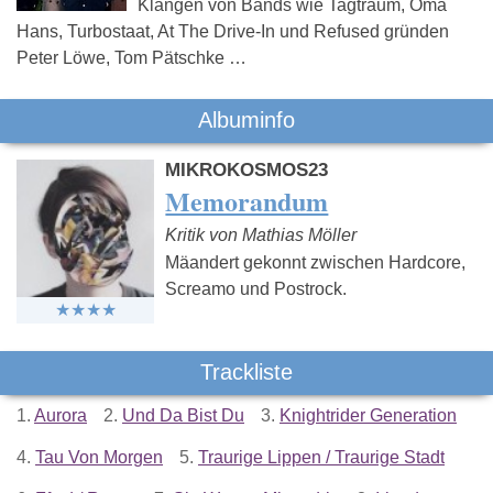
Klängen von Bands wie Tagtraum, Oma
Hans, Turbostaat, At The Drive-In und Refused gründen
Peter Löwe, Tom Pätschke …
Albuminfo
MIKROKOSMOS23
Memorandum
Kritik von Mathias Möller
Mäandert gekonnt zwischen Hardcore,
Screamo und Postrock.
Trackliste
1.
Aurora
2.
Und Da Bist Du
3.
Knightrider Generation
4.
Tau Von Morgen
5.
Traurige Lippen / Traurige Stadt