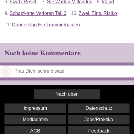
6.
Ffwd / Reset.
7.
Sie Warten Mittendrin
8.
Irland
9.
Schatzkarte Verloren Teil 3
10.
Zwei. Eins. Risiko
11.
Donnerstag Ein Trümmerhaufen
Noch keine Kommentare
Speichern
Nach oben
Impressum
Datenschutz
Mediadaten
Jobs/Praktika
AGB
Feedback