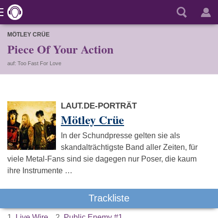
MÖTLEY CRÜE
Piece Of Your Action
auf: Too Fast For Love
LAUT.DE-PORTRÄT
Mötley Crüe
In der Schundpresse gelten sie als
skandalträchtigste Band aller Zeiten, für
viele Metal-Fans sind sie dagegen nur Poser, die kaum
ihre Instrumente …
Trackliste
1.
Live Wire
2.
Public Enemy #1