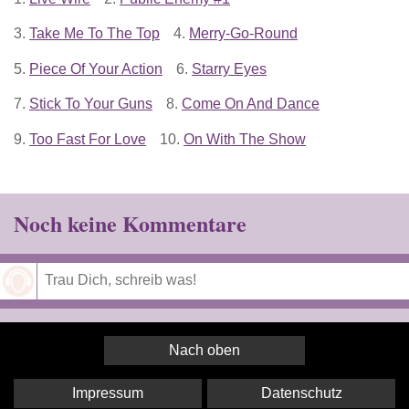
3.
Take Me To The Top
4.
Merry-Go-Round
5.
Piece Of Your Action
6.
Starry Eyes
7.
Stick To Your Guns
8.
Come On And Dance
9.
Too Fast For Love
10.
On With The Show
Noch keine Kommentare
Speichern
Nach oben
Impressum
Datenschutz