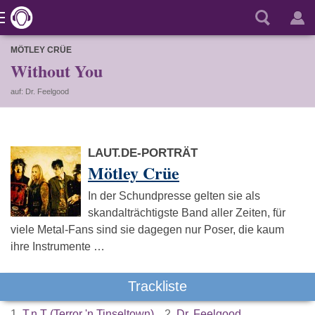
MÖTLEY CRÜE
Without You
auf: Dr. Feelgood
LAUT.DE-PORTRÄT
Mötley Crüe
In der Schundpresse gelten sie als
skandalträchtigste Band aller Zeiten, für
viele Metal-Fans sind sie dagegen nur Poser, die kaum
ihre Instrumente …
Trackliste
1.
T.n.T (Terror 'n Tinseltown)
2.
Dr. Feelgood