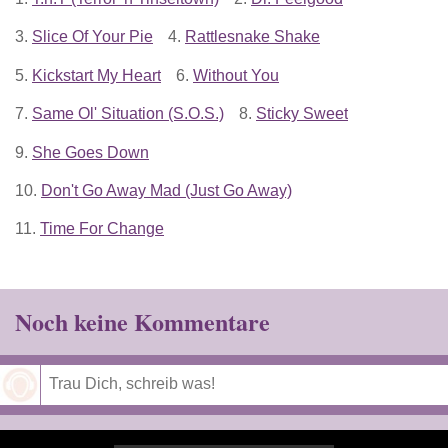
3.
Slice Of Your Pie
4.
Rattlesnake Shake
5.
Kickstart My Heart
6.
Without You
7.
Same Ol' Situation (S.O.S.)
8.
Sticky Sweet
9.
She Goes Down
10.
Don't Go Away Mad (Just Go Away)
11.
Time For Change
Noch keine Kommentare
Speichern