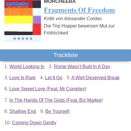
MORCHEEBA
Fragments Of Freedom
Kritik von Alexander Cordas
Die Trip Hopper beweisen Mut zur
Fröhlichkeit
Trackliste
1.
World Looking In
2.
Rome Wasn't Built In A Day
3.
Love Is Rare
4.
Let It Go
5.
A Well Deserved Break
6.
Love Sweet Love (Feat. Mr Complex)
7.
In The Hands Of The Gods (Feat. Biz Markie)
8.
Shallow End
9.
Be Yourself
10.
Coming Down Gently