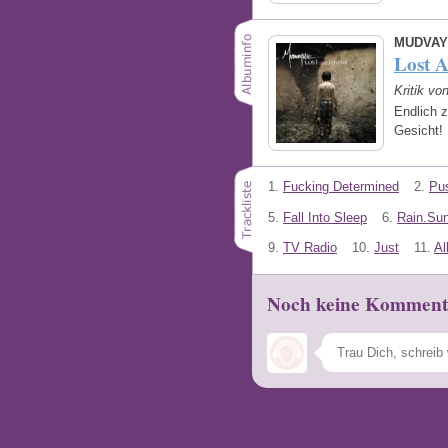
MUDVAY
Lost 
Kritik vo
Endlich z
Gesicht!
1.
Fucking Determined
2.
Pu
5.
Fall Into Sleep
6.
Rain.Su
9.
TV Radio
10.
Just
11.
Al
Noch keine Komment