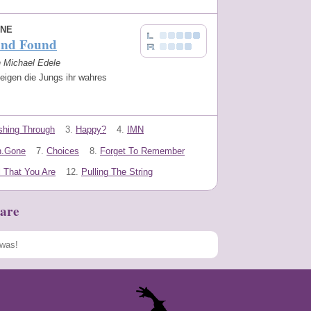
NE
And Found
n Michael Edele
eigen die Jungs ihr wahres
shing Through
3.
Happy?
4.
IMN
n.Gone
7.
Choices
8.
Forget To Remember
l That You Are
12.
Pulling The String
are
Speichern