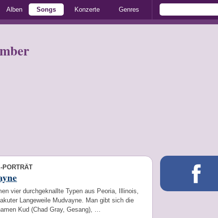
Alben
Songs
Konzerte
Genres
ember
E-PORTRÄT
ayne
en vier durchgeknallte Typen aus Peoria, Illinois,
 akuter Langeweile Mudvayne. Man gibt sich die
namen Kud (Chad Gray, Gesang), …