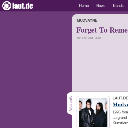
Home
News
Bands
MUDVAYNE
Forget To Rem
auf: Lost And Found
LAUT.D
Mudv
1996 form
aufgrund
Künstler