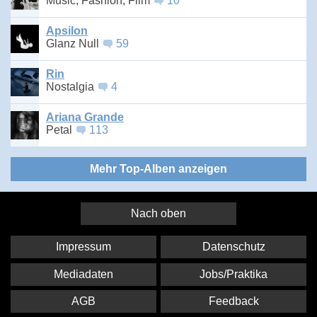
Music, Fashion, Film
10
Apsilon
Glanz Null
59
Rin
Nostalgia
4
Ariana Grande
Petal
113
Mehr Top-Alben anzeigen
Nach oben
Impressum
Datenschutz
Mediadaten
Jobs/Praktika
AGB
Feedback