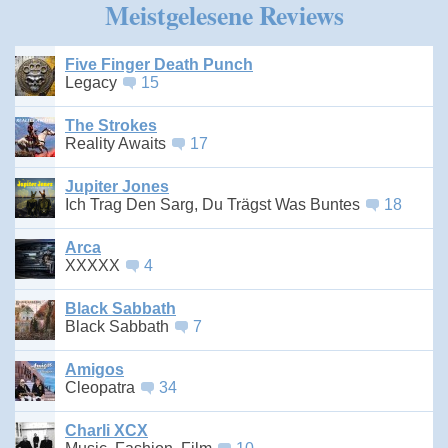
Meistgelesene Reviews
Five Finger Death Punch
Legacy
15
The Strokes
Reality Awaits
17
Jupiter Jones
Ich Trag Den Sarg, Du Trägst Was Buntes
18
Arca
XXXXX
4
Black Sabbath
Black Sabbath
7
Amigos
Cleopatra
34
Charli XCX