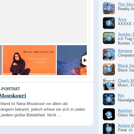
The Stro
Reality 
Arca
XXXXX
Jupiter 
Ich Trag
Buntes
Amigos
Cleopatr
Black S
Black S
Charli 
Music, F
E-PORTRÄT
Mouskouri
Rin
Nostalgi
hland ist Nana Mouskouri vor allem als
ängerin bekannt, jedoch erfreut sie sich in vielen
Apsilon
Ländern großer Beliebtheit. Nicht …
Glanz Nu
Ariana 
Petal