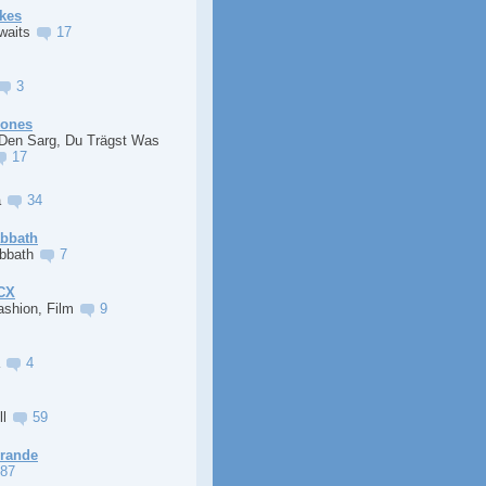
kes
Awaits
17
3
Jones
 Den Sarg, Du Trägst Was
17
a
34
abbath
abbath
7
XCX
ashion, Film
9
a
4
ll
59
Grande
87