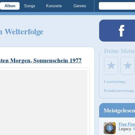
Alben
Songs
Konzerte
Genres
 Welterfolge
Deine Mein
ten Morgen, Sonnenschein 1977
★
★
Leserwertung:
Redaktionswertung:
Meistgelese
Five Fin
Legacy