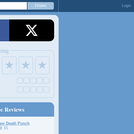
Login
ung
★
★
★
ne Reviews
ger Death Punch
15