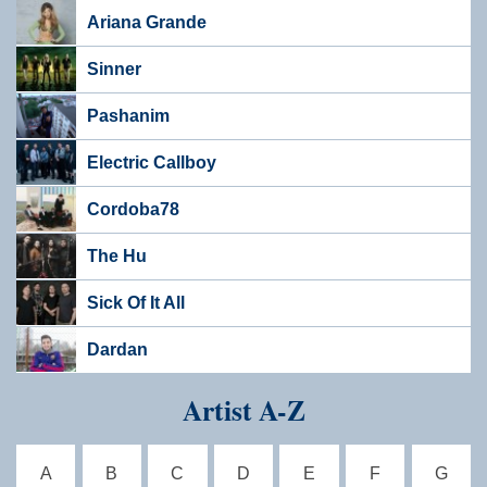
Ariana Grande
Sinner
Pashanim
Electric Callboy
Cordoba78
The Hu
Sick Of It All
Dardan
Artist A-Z
A
B
C
D
E
F
G