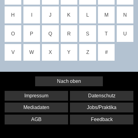
H
I
J
K
L
M
N
O
P
Q
R
S
T
U
V
W
X
Y
Z
#
Nach oben
Impressum
Datenschutz
Mediadaten
Jobs/Praktika
AGB
Feedback