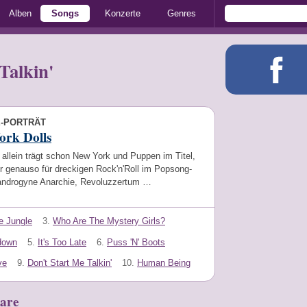
Alben
Songs
Konzerte
Genres
Talkin'
E-PORTRÄT
ork Dolls
allein trägt schon New York und Puppen im Titel,
r genauso für dreckigen Rock'n'Roll im Popsong-
androgyne Anarchie, Revoluzzertum …
e Jungle
3.
Who Are The Mystery Girls?
down
5.
It's Too Late
6.
Puss 'N' Boots
ve
9.
Don't Start Me Talkin'
10.
Human Being
are