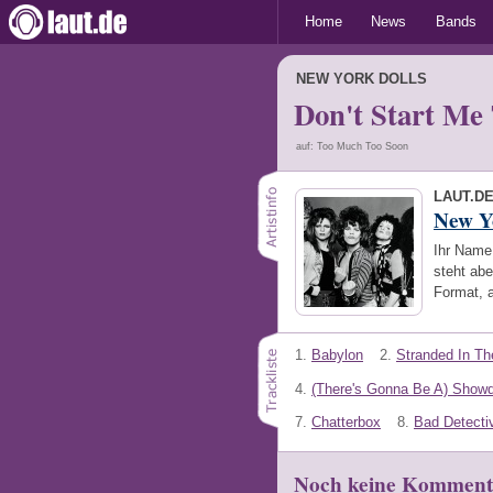
Home
News
Bands
NEW YORK DOLLS
Don't Start Me 
auf: Too Much Too Soon
LAUT.D
New Y
Ihr Name 
steht abe
Format, 
1.
Babylon
2.
Stranded In Th
4.
(There's Gonna Be A) Show
7.
Chatterbox
8.
Bad Detecti
Noch keine Komment