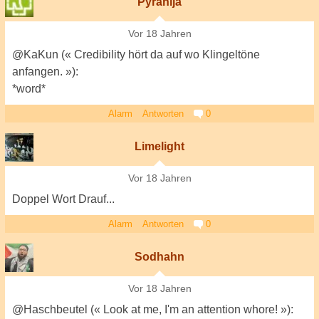
Pyranija
Vor 18 Jahren
@KaKun (« Credibility hört da auf wo Klingeltöne
anfangen. »):
*word*
Alarm
Antworten
0
Limelight
Vor 18 Jahren
Doppel Wort Drauf...
Alarm
Antworten
0
Sodhahn
Vor 18 Jahren
@Haschbeutel (« Look at me, I'm an attention whore! »):