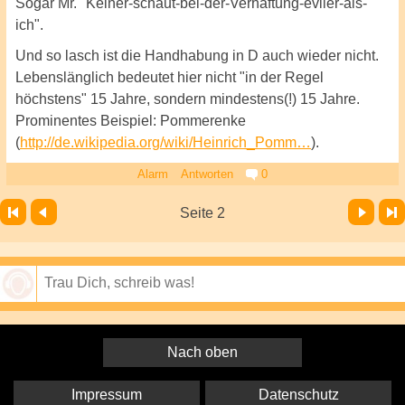
Sogar Mr. "Keiner-schaut-bei-der-Verhaftung-eviler-als-
ich".
Und so lasch ist die Handhabung in D auch wieder nicht.
Lebenslänglich bedeutet hier nicht "in der Regel
höchstens" 15 Jahre, sondern mindestens(!) 15 Jahre.
Prominentes Beispiel: Pommerenke
(
http://de.wikipedia.org/wiki/Heinrich_Pomm…
).
Alarm
Antworten
0
Vor
Letzte Seite
Seite 2
Speichern
Nach oben
Impressum
Datenschutz