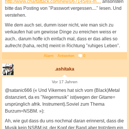
http://www.chartattack.com/news/67145/ex-m…
ansonsten
bitte das Posting von "Passwort vergessen...." lesen. Und
verstehen.
Wie dem auch sei, dumm isser nicht, wie man sich zu
verkaufen hat um gewisse Dinge zu erreichen weiss er
auch.. darum hoffe ich einfach mal, dass er das alles so
aufrecht (haha, recht) meint in Richtung "ruhiges Leben".
Alarm
Antworten
0
.ashitaka
Vor 17 Jahren
@satanic666 (« Und Vikernes hat sich vom (Black)Metal
distanziert, da es "Negermusik" ist(wegen der Gitarre=
ursprünglich afrik. Instrument).Soviel zum Thema
Burzum=NSBM. »):
Ah, wie gut dass du uns nochmal daran erinnerst, dass die
Musik kein NSBM ist, der Kopf der Band aber trotzdem ein