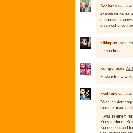
Sodhahn
Vor 5 Jah
er erwähnt neues 
stattdessen schwafe
entsprechenden b
nikkapoo
Vor 5 Jah
mega aktion.
Kumpeljesus
Vor 
Finde ich mal wirkl
soulburn
Vor 5 Jah
"Was ich dort sag
Kompromisse statt
...was in einem rei
Künstler*innen-Ko
Konsequenzen bleib