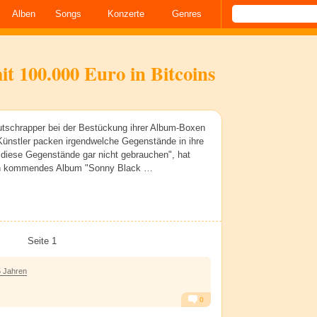
Alben
Songs
Konzerte
Genres
t 100.000 Euro in Bitcoins
eutschrapper bei der Bestückung ihrer Album-Boxen
e Künstler packen irgendwelche Gegenstände in ihre
 diese Gegenstände gar nicht gebrauchen", hat
ein kommendes Album "Sonny Black …
Seite 1
5 Jahren
0