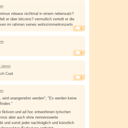
Alarm
Antworten
ren
animus release nichtmal in einem nebensatz?
lt er über bitcoins? vermutlich verteilt er die
oxen im rahmen seines wohnzimmerkonzerts
0
Alarm
Antworten
ren
0
Alarm
Antworten
5 Jahren
ich Cool.
0
Alarm
Antworten
ren
e, wird unangenehm werden"; "Es werden keine
finden."
n fiktiven und ad hoc entworfenen lyrischen
smos aber auch ohne nennenswerte
t und somit jeder nachträglich und künstlich