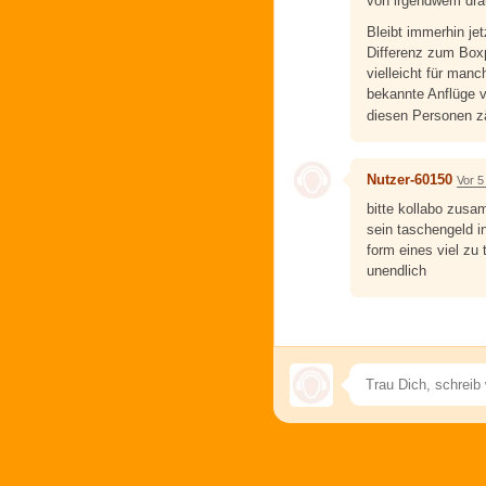
von irgendwem dra
Bleibt immerhin je
Differenz zum Boxp
vielleicht für man
bekannte Anflüge v
diesen Personen zä
Nutzer-60150
Vor 5
bitte kollabo zusa
sein taschengeld i
form eines viel zu
unendlich