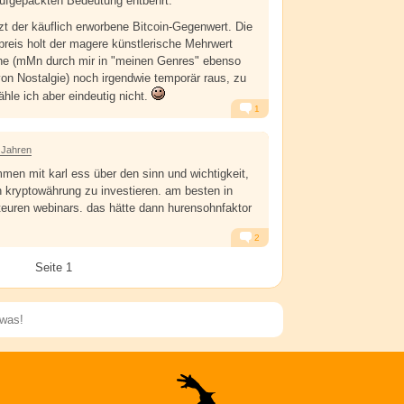
ufgepackten Bedeutung entbehrt.
tzt der käuflich erworbene Bitcoin-Gegenwert. Die
reis holt der magere künstlerische Mehrwert
che (mMn durch mir in "meinen Genres" ebenso
on Nostalgie) noch irgendwie temporär raus, zu
hle ich aber eindeutig nicht.
1
Alarm
Antworten
 Jahren
mmen mit karl ess über den sinn und wichtigkeit,
n kryptowährung zu investieren. am besten in
 teuren webinars. das hätte dann hurensohnfaktor
2
Alarm
Antworten
Seite 1
Speichern