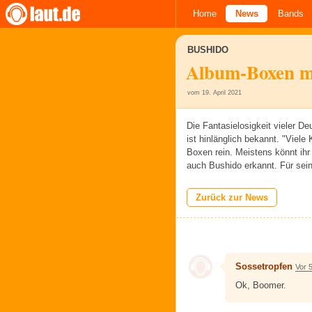
Home
News
Bands
BUSHIDO
Album-Boxen mi
vom 19. April 2021
Die Fantasielosigkeit vieler D
ist hinlänglich bekannt. "Viel
Boxen rein. Meistens könnt ihr
auch Bushido erkannt. Für s
Zurück zur News
Sossetropfen
Vor 
Ok, Boomer.