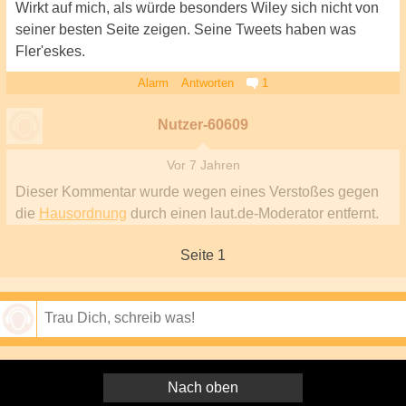
Wirkt auf mich, als würde besonders Wiley sich nicht von
seiner besten Seite zeigen. Seine Tweets haben was
Fler'eskes.
Alarm
Antworten
1
Nutzer-60609
Vor 7 Jahren
Dieser Kommentar wurde wegen eines Verstoßes gegen
die
Hausordnung
durch einen laut.de-Moderator entfernt.
Seite 1
Speichern
Nach oben