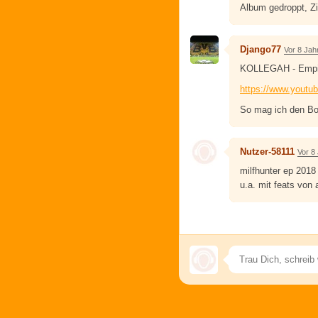
Album gedroppt, Zil
Django77
Vor 8 Jah
KOLLEGAH - Empire
https://www.yout
So mag ich den Bos
Nutzer-58111
Vor 8
milfhunter ep 2018
u.a. mit feats von