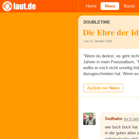
Home
News
Bands
DOUBLETIME
Die Ehre der I
vom 11. Oktober 2018
"Wenn du denkst, es geht nicht
Jahren in mein Poesiealbum, "k
wollte er mich nicht unnötig fr
dazugeschrieben hat: Wenn es fi
Zurück zur News
Sodhahn
Vor 8 Jah
wer bock bock hat 
in der guten alten
gehirnwäsche wird a