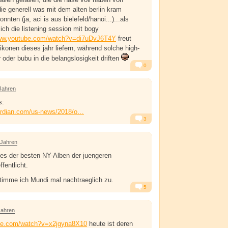
die generell was mit dem alten berlin kram
nten (ja, aci is aus bielefeld/hanoi...)...als
ich die listening session mit bogy
www.youtube.com/watch?v=di7uDvJ6T4Y
freut
ikonen dieses jahr liefern, während solche high-
 oder bubu in die belangslosigkeit driften
0
Alarm
Antworten
Jahren
s:
ardian.com/us-news/2018/o…
3
Alarm
Antworten
 Jahren
es der besten NY-Alben der juengeren
fentlicht.
timme ich Mundi mal nachtraeglich zu.
5
Alarm
Antworten
Jahren
ube.com/watch?v=x2jgyna8X10
heute ist deren