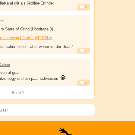
laKami gilt als 6ix9ine-Erfinder
0
Alarm
Antworten
ren
 State of Grind (Hoodtape 3)
ube.com/watch?v=VLgjfR0ZH-w
s schon lieber...aber woher ist der Beat?
1
Alarm
Antworten
 Jahren
 von al gear
 atze bogy und ein paar schweizern
0
Alarm
Antworten
Seite 1
Speichern