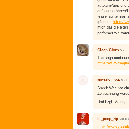
autotune/trap und 
anfangen können/kon
teaser sollte man s
gönnen...
https://
mich das die alten 
performer wie xatar
Gleep Glorp
Vor 8 
The saga continue
https://www.thegu
Nutzer-11354
Vor 8
Sheck Wes hat ein
Zeitrechnung veroef
Und bzgl. Mozzy s
lil_peep_rip
Vor 8 
https://www.yout