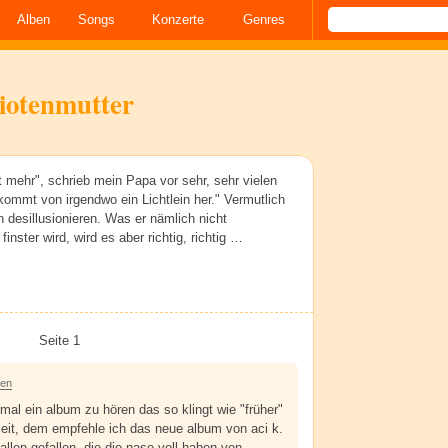
Alben
Songs
Konzerte
Genres
diotenmutter
 mehr", schrieb mein Papa vor sehr, sehr vielen
ommt von irgendwo ein Lichtlein her." Vermutlich
üh desillusionieren. Was er nämlich nicht
nster wird, wird es aber richtig, richtig …
Seite 1
ren
mal ein album zu hören das so klingt wie "früher"
 zeit, dem empfehle ich das neue album von aci k.
llen gefallen, die die nase voll haben von