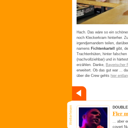
Hach. Das wäre so ein schöne
noch Kleckerkram hinterher. Z
irgendjemandem teilen, darübe
namens
Fichtenkartell
gibt, d
Trachtenhüten, hinter falschen
(nachvollziehbar) und in härt
erzählen. Danke,
Bayerischer 
erweitert. Ob das gut war ... d
über die Crew gehts
hier entla
DOUBLE
Fler m
... aber
covert Nu