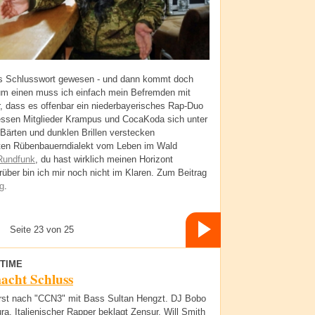
s Schlusswort gewesen - und dann kommt doch
um einen muss ich einfach mein Befremden mit
r, dass es offenbar ein niederbayerisches Rap-Duo
essen Mitglieder Krampus und CocaKoda sich unter
 Bärten und dunklen Brillen verstecken
esten Rübenbauerndialekt vom Leben im Wald
Rundfunk
, du hast wirklich meinen Horizont
arüber bin ich mir noch nicht im Klaren. Zum Beitrag
ng
.
Seite 23 von 25
TIME
acht Schluss
 erst nach "CCN3" mit Bass Sultan Hengzt. DJ Bobo
ra. Italienischer Rapper beklagt Zensur. Will Smith