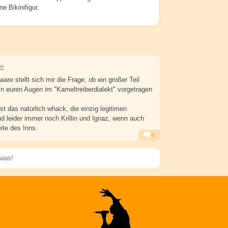
ne Bikinifigur.
en
ware stellt sich mir die Frage, ob ein großer Teil
n euren Augen im "Kameltreiberdialekt" vorgetragen
t das natürlich whack, die einzig legitimen
d leider immer noch Krillin und Ignaz, wenn auch
ite des Inns.
0
Alarm
Antworten
Speichern