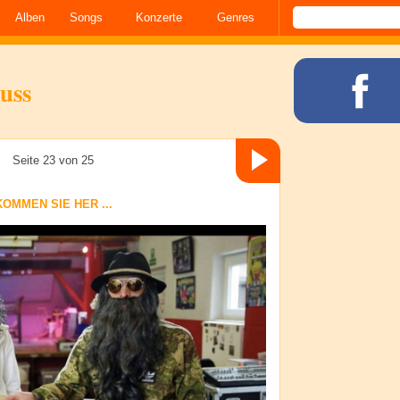
Alben
Songs
Konzerte
Genres
uss
Seite 23 von 25
MMEN SIE HER ...