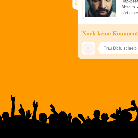
Rap-Beef 
Abseits. 
hört eige
Noch keine Komment