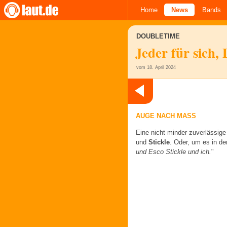
Home
News
Bands
DOUBLETIME
Jeder für sich, 
vom 18. April 2024
AUGE NACH MASS
Eine nicht minder zuverlässige
und
Stickle
. Oder, um es in d
und Esco Stickle und ich.
"