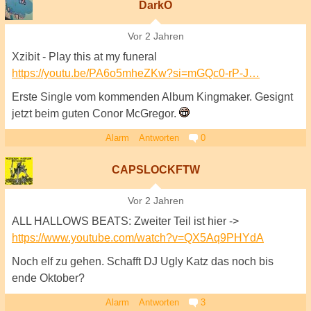
DarkO
Vor 2 Jahren
Xzibit - Play this at my funeral
https://youtu.be/PA6o5mheZKw?si=mGQc0-rP-J…
Erste Single vom kommenden Album Kingmaker. Gesignt
jetzt beim guten Conor McGregor.
Alarm
Antworten
0
CAPSLOCKFTW
Vor 2 Jahren
ALL HALLOWS BEATS: Zweiter Teil ist hier ->
https://www.youtube.com/watch?v=QX5Aq9PHYdA
Noch elf zu gehen. Schafft DJ Ugly Katz das noch bis
ende Oktober?
Alarm
Antworten
3