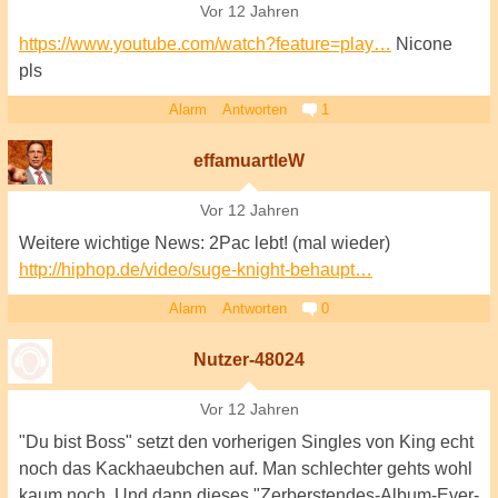
Vor 12 Jahren
https://www.youtube.com/watch?feature=play…
Nicone
pls
Alarm
Antworten
1
effamuartleW
Vor 12 Jahren
Weitere wichtige News: 2Pac lebt! (mal wieder)
http://hiphop.de/video/suge-knight-behaupt…
Alarm
Antworten
0
Nutzer-48024
Vor 12 Jahren
"Du bist Boss" setzt den vorherigen Singles von King echt
noch das Kackhaeubchen auf. Man schlechter gehts wohl
kaum noch. Und dann dieses "Zerberstendes-Album-Ever-