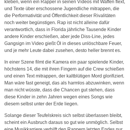
kleben, wenn ein Rapper in seinen Videos mit Waffen flext,
und Texte über erschossene Jugendliche mitrappen, die
die Performativität und Öffentlichkeit dieser Rivalitäten
noch weiter begünstigen. Rap ist nicht alleine dafür
verantwortlich, dass in Florida jährliche Tausende Kinder
andere Kinder erschießen, aber jede Diss-Line, jedes
Gangsign im Video gießt Öl in dieses unlöschbare Feuer,
und je mehr Leute dabei zusehen, desto heller brennt es.
In einer Szene filmt die Kamera ein paar spielende Kinder,
höchstens 14, die mit ihren Fingern auf die Crew schießen
und einen Text mitrappen, der kaltblütigen Mord glorifiziert.
Man wäre fast geneigt, das als harmlos abzuwinken, wenn
man nicht wüsste, dass die Chancen gut stehen, dass
diese Kinder in zehn Jahren wegen eines Songs wie
diesem selbst unter der Erde liegen.
Solange dieser Teufelskreis sich selbst überlassen bleibt,
scheint ein Ausbruch daraus so gut wie unmöglich. Selbst
eine Musikkarriere verhilft den Rappern letzten Endes nur