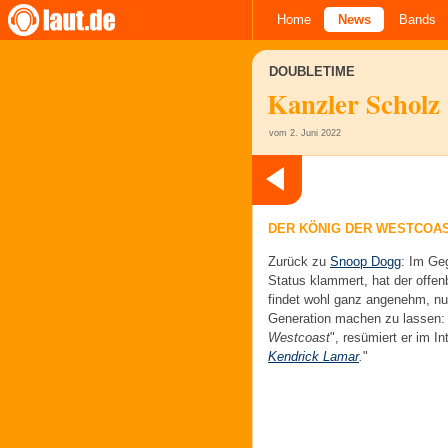
Home
News
Bands
DOUBLETIME
Kanzler Scholz 
vom 2. Juni 2022
DER KÖNIG DER WESTCOA
Zurück zu
Snoop Dogg
: Im Ge
Status klammert, hat der offen
findet wohl ganz angenehm, nun
Generation machen zu lassen: 
Westcoast
", resümiert er im I
Kendrick Lamar
.
"