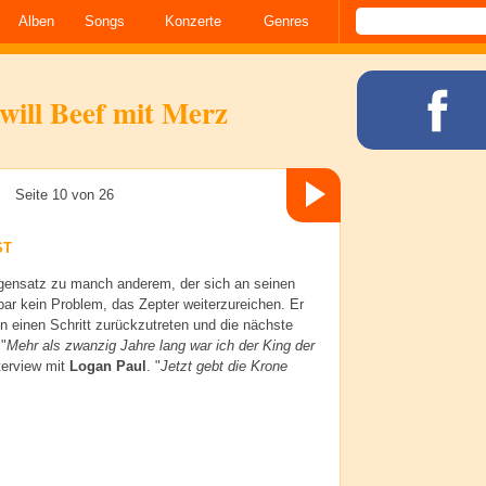
Alben
Songs
Konzerte
Genres
will Beef mit Merz
Seite 10 von 26
ST
gensatz zu manch anderem, der sich an seinen
bar kein Problem, das Zepter weiterzureichen. Er
 einen Schritt zurückzutreten und die nächste
"
Mehr als zwanzig Jahre lang war ich der King der
nterview mit
Logan Paul
. "
Jetzt gebt die Krone