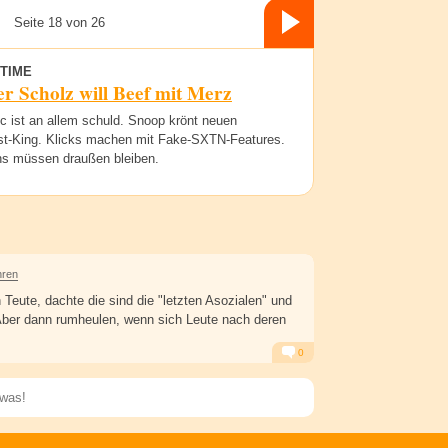
Seite 18 von 26
TIME
r Scholz will Beef mit Merz
ic ist an allem schuld. Snoop krönt neuen
t-King. Klicks machen mit Fake-SXTN-Features.
ns müssen draußen bleiben.
hren
 Teute, dachte die sind die "letzten Asozialen" und
ber dann rumheulen, wenn sich Leute nach deren
0
Alarm
Antworten
Speichern