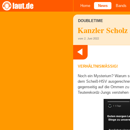
Home
News
Bands
DOUBLETIME
Kanzler Scholz 
vom 2. Juni 2022
VERHÄLTNISMÄSSIG!
Noch ein Mysterium? Warum suc
dem Scheiß-HSV ausgerechne
gegenseitig auf die Ommen zu 
Teuterekordz-Jungs verstehen 