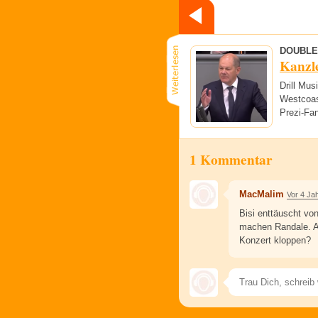
DOUBLE
Kanzle
Drill Mus
Westcoas
Prezi-Fa
1 Kommentar
MacMalim
Vor 4 Ja
Bisi enttäuscht von
machen Randale. A
Konzert kloppen?