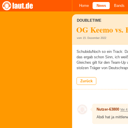
Home
News
Bands
DOUBLETIME
OG Keemo vs. 
vom 15. Dezember 2022
SchubiduNoch so ein Track: D
das ergab schon Sinn, ich weiß 
Gleiches gilt für den Team-Up 
stolzen Träger von Deutschra
Zurück
Nutzer-63800
Vor 4
Abdi hat ja mittler