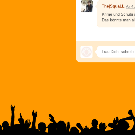
The|SquaLL
Vor 4 
Krime und Schubi s
Das könnte man als