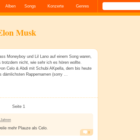
Alben
Songs
Konzerte
Genres
Elon Musk
ass Moneyboy und Lil Lano auf einem Song waren,
trotzdem nicht, wie sehr ich es hören wollte.
von Celo & Abdi mit Schubi AKpella, dem bis heute
ps dämlichsten Rappernamen (sorry …
Seite 1
 Jahren
weile mehr Plauze als Celo.
0