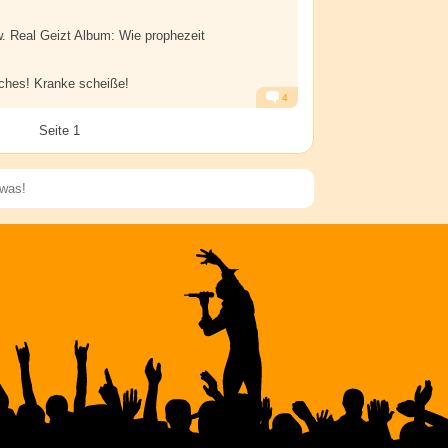
. Real Geizt Album: Wie prophezeit
tches! Kranke scheiße!
4
Alarm
Antworten
Seite 1
Speichern