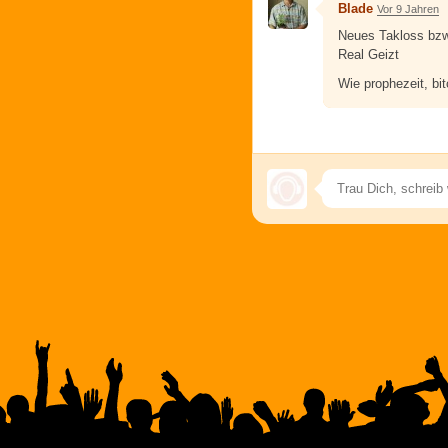
Blade
Vor 9 Jahren
Neues Takloss bzw
Real Geizt
Wie prophezeit, bi