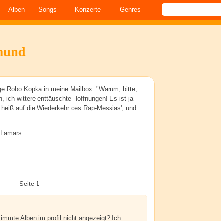
Alben
Songs
Konzerte
Genres
tmund
ge Robo Kopka in meine Mailbox. "Warum, bitte,
ich wittere enttäuschte Hoffnungen! Es ist ja
 heiß auf die Wiederkehr des Rap-Messias', und
ck Lamars …
Seite 1
mmte Alben im profil nicht angezeigt? Ich