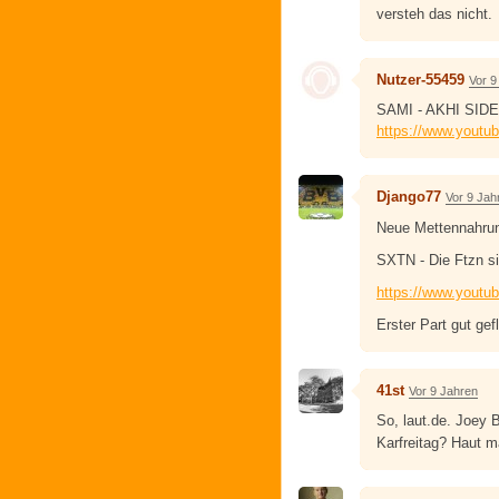
versteh das nicht.
Nutzer-55459
Vor 9
SAMI - AKHI SIDE
https://www.yout
Django77
Vor 9 Jah
Neue Mettennahrun
SXTN - Die Ftzn si
https://www.yout
Erster Part gut ge
41st
Vor 9 Jahren
So, laut.de. Joey 
Karfreitag? Haut m