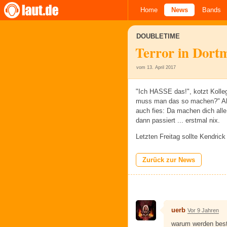
Home
News
Bands
DOUBLETIME
Terror in Dor
vom 13. April 2017
"Ich HASSE das!", kotzt Kolle
muss man das so machen?" Ah, 
auch fies: Da machen dich alle
dann passiert ... erstmal nix.
Letzten Freitag sollte Kendri
Zurück zur News
uerb
Vor 9 Jahren
warum werden besti