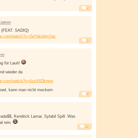
4
Alarm
Antworten
 Jahren
 (FEAT. SADIQ)
ube.com/watch?v=2wYpksbmYac
1
Alarm
Antworten
ren
g für Lauti!
nd wieder da
ube.com/watch?v=6zoX6Dknqis
flowt, kann man nicht meckern
6
Alarm
Antworten
Bada$$, Kendrick Lamar, Sylabil Spill. Was
al rein.
11
Alarm
Antworten