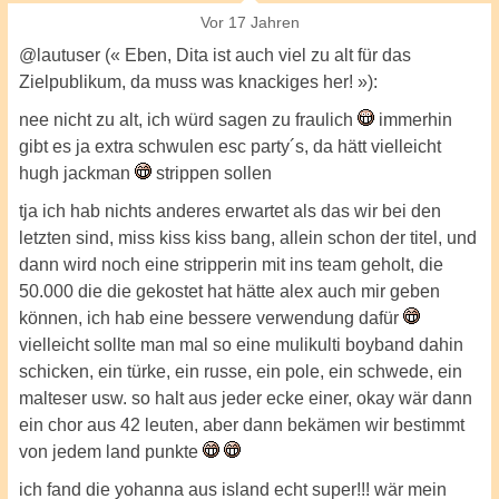
Vor 17 Jahren
@lautuser (« Eben, Dita ist auch viel zu alt für das
Zielpublikum, da muss was knackiges her! »):
nee nicht zu alt, ich würd sagen zu fraulich
immerhin
gibt es ja extra schwulen esc party´s, da hätt vielleicht
hugh jackman
strippen sollen
tja ich hab nichts anderes erwartet als das wir bei den
letzten sind, miss kiss kiss bang, allein schon der titel, und
dann wird noch eine stripperin mit ins team geholt, die
50.000 die die gekostet hat hätte alex auch mir geben
können, ich hab eine bessere verwendung dafür
vielleicht sollte man mal so eine mulikulti boyband dahin
schicken, ein türke, ein russe, ein pole, ein schwede, ein
malteser usw. so halt aus jeder ecke einer, okay wär dann
ein chor aus 42 leuten, aber dann bekämen wir bestimmt
von jedem land punkte
ich fand die yohanna aus island echt super!!! wär mein