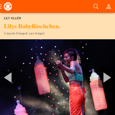
LILY ALLEN
Lilys Babyfläschchen.
© laut.de (Fotograf: Lars Krüger)