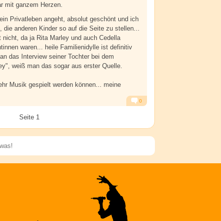
ar mit ganzem Herzen.
sein Privatleben angeht, absolut geschönt und ich
, die anderen Kinder so auf die Seite zu stellen...
 nicht, da ja Rita Marley und auch Cedella
nnen waren... heile Familienidylle ist definitiv
an das Interview seiner Tochter bei dem
ey", weiß man das sogar aus erster Quelle.
mehr Musik gespielt werden können... meine
0
Alarm
Antworten
Seite 1
Speichern