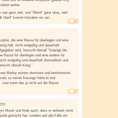
uletzt weiter.
n war ganz nett, und "Weird" ganz okay, weil
lk Hard" kommt trotzdem nix ran.
6
Alarm
Antworten
sophie, die eine Rasse für überlegen und eine
rtig hält, nicht endgültig und dauerhaft
ufgegeben wird, herrscht überall "Solange die
ine Rasse für überlegen und eine andere für
nicht endgültig und dauerhaft diskreditiert und
rrscht überall Krieg."
war Marley extrem dominant und bestimmend.
satz zu seiner Aussage hätte er mal
..man kann das ja nicht auf die Rasse
0
Alarm
Antworten
ahren
eys Musik und finde auch, dass er weltweit nicht
ulär gemacht hat, sondern auf alle Fälle ein