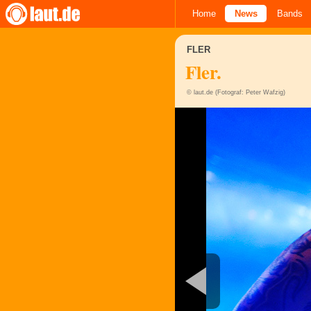
Home
News
Bands
FLER
Fler.
© laut.de (Fotograf: Peter Wafzig)