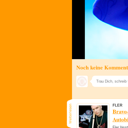
Noch keine Komment
FLER
Bravo
Autobi
Fler läss