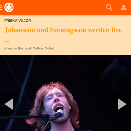
FRISKA VILJOR
Johansson und Sveningsson werden live
...
© laut.de (Fotograf: Mathias Möller)